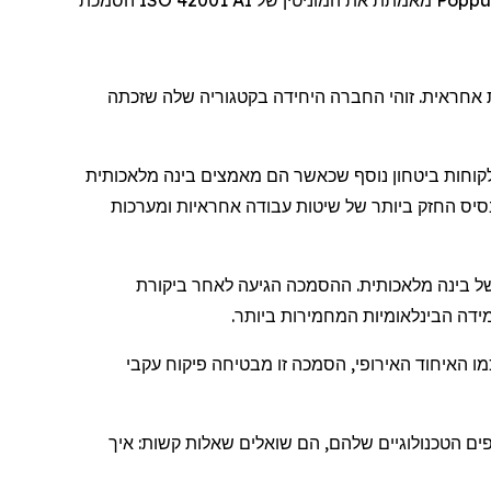
אחראית
.
זוהי
החברה
היחידה
בקטגוריה
שלה
שזכתה
קוחות
ביטחון
נוסף
שכאשר
הם
מאמצים
בינה
מלאכותית
סיס
החזק
ביותר
של
שיטות
עבודה
אחראיות
ומערכות
ל
בינה
מלאכותית
.
ההסמכה
הגיעה
לאחר
ביקורת
ידה
הבינלאומיות
המחמירות
ביותר
.
מו
האיחוד
האירופי
,
הסמכה
זו
מבטיחה
פיקוח
עקבי
ים
הטכנולוגיים
שלהם
,
הם
שואלים
שאלות
קשות
:
איך