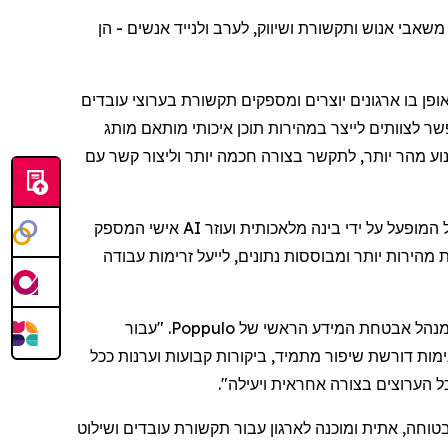
משאבי
אנוש
ותקשורת
ושיווק
,
לערב
ולנייד
אנשים
-
הן
ופן
בו
ארגונים
יוצרים
ומספקים
תקשורת
בערוצי
עובדים
שר
לצוותים
לייצר
במהירות
תוכן
איכותי
מותאם
מותג
וע
מהר
יותר
,
לתקשר
בצורה
חכמה
יותר
וליצור
קשר
עם
המופעל
על
ידי
בינה
מלאכותית
ועוזר
AI
אישי
המספק
ת
מהירות
יותר
ומבוססות
נתונים
,
לייעל
זרימות
עבודה
נהל
אבטחת
המידע
הראשי
של
Poppulo
. "
עבור
מות
דורשת
שיפור
מתמיד
,
ביקורות
קבועות
וערנות
ככל
ל
הערוצים
בצורה
אחראית
ויעילה
".
טוחה
,
אתית
ומוכנה
לארגון
עבור
תקשורת
עובדים
ושילוט