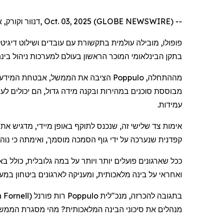
דנוור וקורק, אירלנד, Oct. 03, 2025 (GLOBE NEWSWIRE) --
פופולו
,
מובילה
עולמית
בתקשורת
עם
עובדים
ושילוט
דיגיטל
בתקן
הבינלאומי
המוכר
הראשון
בעולם
למערכות
ניהול
בינ
מההתחלה
,
Poppulo
הציבה
את
הממשל
,
אבטחת
המידע
מבוססת
סוכנים
במהירות
ובקנה
מידה
גדול
,
הם
יכולים
לעש
עמידות
.
אימות
צד
שלישי
זה
,
שנכנס
לתוקף
באופן
מיידי
,
מדגיש
את
קפדנית
שנערכה
על
ידי
גוף
הסמכה
מוסמך
,
ואימתה
כי
נוהל
ככל
שארגונים
פועלים
יותר
ויותר
על
במה
גלובלית
,
כולל
באז
ואחראי
על
בינה
מלאכותית
,
ומעניקה
לארגונים
ביטחון
במעו
בתגובה
להכרזה
,
מנכ"לית
Poppulo
רות
פורנל
(
 Fornell
מנהלים
את
סיכוני
הבינה
המלאכותית
?
מהי
מסגרת
הממש