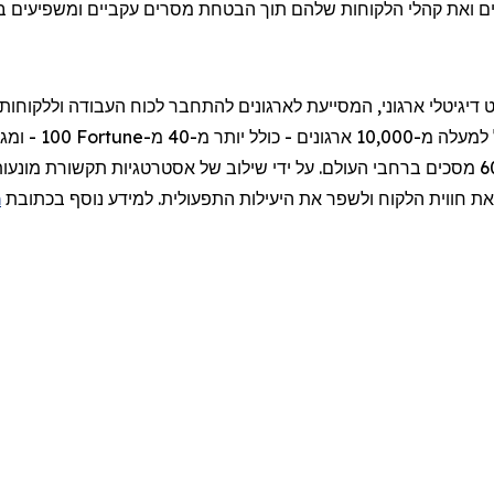
ם
ואת
קהלי
הלקוחות
שלהם
תוך
הבטחת
מסרים
עקביים
ומשפיעים
ב
ט
דיגיטלי
ארגוני
,
המסייעת
לארגונים
להתחבר
לכוח
העבודה
וללקוחות
למעלה
מ-10,000
ארגונים
-
כולל
יותר
מ-40 מ-
Fortune
100 -
ומגי
מסכים
ברחבי
העולם
.
על
ידי
שילוב
של
אסטרטגיות
תקשורת
מונעו
את
חווית
הלקוח
ולשפר
את
היעילות
התפעולית
.
למידע
נוסף
בכתובת
m