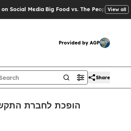
ial Media
Big Food vs. The People. Big Food’s 23
View all
Provided by AGP
Share