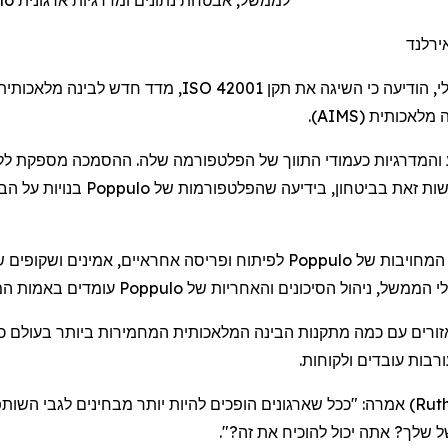
הסמכת ISO 42001 AI מאמתת את המוניטין של Poppulo לממשל, אבטחת נתונים ומדרגיות ארגונית
י
,
הודיעה
כי
השיגה
את
תקן
ISO 42001
,
מדד
חדש
לבינה
מלאכותית
ה
מלאכותית
(
AIMS
).
והמדרגיות
כעמודי
התווך
של
הפלטפורמה
שלה
.
ההסמכה
מספקת
לל
ות
זאת
בביטחון
,
בידיעה
שהפלטפורמות
של
Poppulo
בנויות
על
הב
המחויבות
של
Poppulo
לפיתוח
ופריסה
אחראיים
,
אמינים
ושקופים
ש
י
הממשל
,
ניהול
הסיכונים
והאחריות
של
Poppulo
עומדים
באמות
המ
ורים
עם
כמה
מתקנות
הבינה
המלאכותית
המחמירות
ביותר
בעולם
כ
רבות
עובדים
ולקוחות
.
Ruth
)
אמרה
: "
ככל
שארגונים
הופכים
להיות
יותר
מבחינים
לגבי
השותפ
ל
שלך
?
אתה
יכול
להוכיח
את
זה
?".