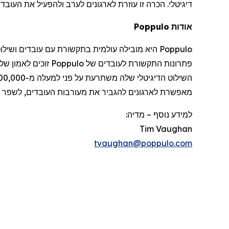
דיגיטלי
.
הכרה
זו
עוזרת
לארגונים
לערב
ולהפעיל
את
העובדי
אודות
Poppulo
Poppulo
היא
מובילה
עולמית
בתקשורת
עם
עובדים
ושילו
פתרונות
התקשורת
לעובדים
של
Poppulo
זוכים
לאמון
של
השילוט
הדיגיטלי
שלה
משתרעת
על
פני
למעלה
מ-600,000
מאפשרת
לארגונים
להגביר
את
מעורבות
העובדים
,
לשפר
למידע נוסף
–
מדיה:
Tim Vaughan
tvaughan@poppulo.com