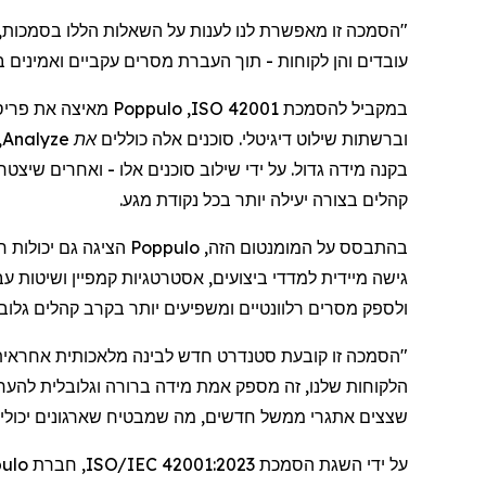
"
הסמכה
זו
מאפשרת
לנו
לענות
על
השאלות
הללו
בסמכות
,
עובדים
והן
לקוחות -
תוך
העברת
מסרים
עקביים
ואמינים
ב
במקביל
להסמכת
ISO 42001
,
Poppulo
מאיצה
את
פרי
וברשתות
שילוט
דיגיטלי
.
סוכנים
אלה
כוללים
את
Analyze
,
בקנה
מידה
גדול
.
על
ידי
שילוב
סוכנים
אלו
-
ואחרים
שיצטרפ
קהלים
בצורה
יעילה
יותר
בכל
נקודת
מגע
.
בהתבסס
על
המומנטום
הזה
,
Poppulo
הציגה
גם
יכולות
ח
גישה
מיידית
למדדי
ביצועים
,
אסטרטגיות
קמפיין
ושיטות
עב
ולספק
מסרים
רלוונטיים
ומשפיעים
יותר
בקרב
קהלים
גלוב
"
הסמכה
זו
קובעת
סטנדרט
חדש
לבינה
מלאכותית
אחראית
הלקוחות
שלנו
,
זה
מספק
אמת
מידה
ברורה
וגלובלית
להער
שצצים
אתגרי
ממשל
חדשים
,
מה
שמבטיח
שארגונים
יכולי
על
ידי
השגת
הסמכת
ISO/IEC 42001:2023,
חברת
ulo