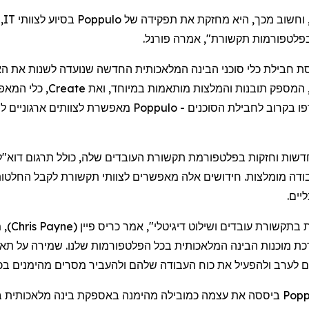
וחשוב
מכך
,
היא
מחזקת
את
תפקידה
של
Poppulo
בסיוע
לצוותי
IT,
פלטפורמות
תקשורת",
אמר
ה
פורנל
.
סת
חבילת
כלי
סוכני
הבינה
המלאכותית
החדשה
שנועדה
לשנות
את
הא
המספק
תובנות
והמלצות
מותאמות
במיוחד
,
ואת
Create
,
כלי
המאפ
ו
בקרוב
לחבילת
הסוכנים
-
Poppulo
מאפשרת
לצוותים
ארגוניים
לנ
דשות
וחזקות
בפלטפורמת
תקשורת
העובדים
שלה
,
כולל
תרגום
דוא"ל
ודה
מומלצות
.
חידושים
אלה
מאפשרים
לצוותי
תקשורת
לקבל
החלטו
ליים
.
בתקשורת
עובדים
ושילוט
דיגיטלי
",
אמר
כריס
פיין
(
Chris Payne
)
,
מ
כת
מוכנות
הבינה
המלאכותית
בכל
הפלטפורמות
שלנו
.
שמירה
על
תאי
ם
לערב
ולהפעיל
את
כוח
העבודה
שלהם
ולהעביר
מסרים
מהימנים
בכ
Popp
ביססה
את
עצמה
כמובילה
מהימנה
באספקת
בינה
מלאכותית
ב