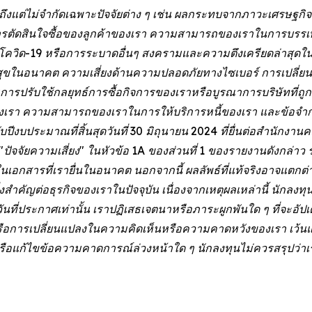
วมถึงแต่ไม่จำกัดเฉพาะปัจจัยต่าง ๆ เช่น ผลกระทบจากภาวะเศรษฐก
ารตัดสินใจซื้อของลูกค้าของเรา ความสามารถของเราในการบรรเ
ควิด-19 หรือการระบาดอื่นๆ สงครามและความตึงเครียดล่าสุดในยุ
นอนาคต ความเสี่ยงด้านความปลอดภัยทางไซเบอร์ การเปลี่ยน
ปรับใช้กลยุทธ์การซื้อกิจการของเราหรือบูรณาการบริษัทที่ถูกซ
ของเรา ความสามารถของเราในการให้บริการหนี้ของเรา และข้อจำกัด
ีงบประมาณที่สิ้นสุดวันที่ 30 มิถุนายน 2024 ที่ยื่นต่อสำนักง
"ปัจจัยความเสี่ยง" ในหัวข้อ 1A ของส่วนที่ 1 ของรายงานดังกล่าว
ราวในเอกสารที่เรายื่นในอนาคต นอกจากนี้ ผลลัพธ์ที่แท้จริงอาจแตก
นสิ่งสำคัญต่อธุรกิจของเราในปัจจุบัน เนื่องจากเหตุผลเหล่านี้ นัก
ที่ประกาศเท่านั้น เราปฏิเสธเจตนาหรือภาระผูกพันใด ๆ ที่จะอัปเด
ิงหรือการเปลี่ยนแปลงในความคิดเห็นหรือความคาดหวังของเรา เว้นแ
ก้ไขข้อความคาดการณ์ล่วงหน้าใด ๆ นักลงทุนไม่ควรสรุปว่าเรา