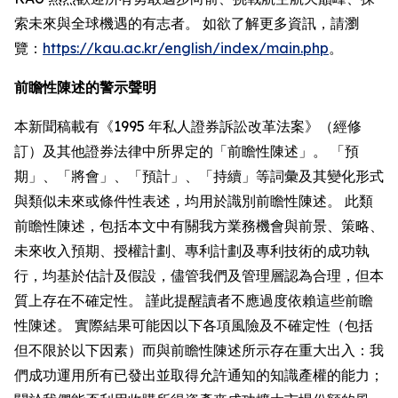
索未來與全球機遇的有志者。 如欲了解更多資訊，請瀏
覽：
https://kau.ac.kr/english/index/main.php
。
前瞻性陳述的警示聲明
本新聞稿載有《1995 年私人證券訴訟改革法案》（經修
訂）及其他證券法律中所界定的「前瞻性陳述」。 「預
期」、「將會」、「預計」、「持續」等詞彙及其變化形式
與類似未來或條件性表述，均用於識別前瞻性陳述。 此類
前瞻性陳述，包括本文中有關我方業務機會與前景、策略、
未來收入預期、授權計劃、專利計劃及專利技術的成功執
行，均基於估計及假設，儘管我們及管理層認為合理，但本
質上存在不確定性。 謹此提醒讀者不應過度依賴這些前瞻
性陳述。 實際結果可能因以下各項風險及不確定性（包括
但不限於以下因素）而與前瞻性陳述所示存在重大出入：我
們成功運用所有已發出並取得允許通知的知識產權的能力；