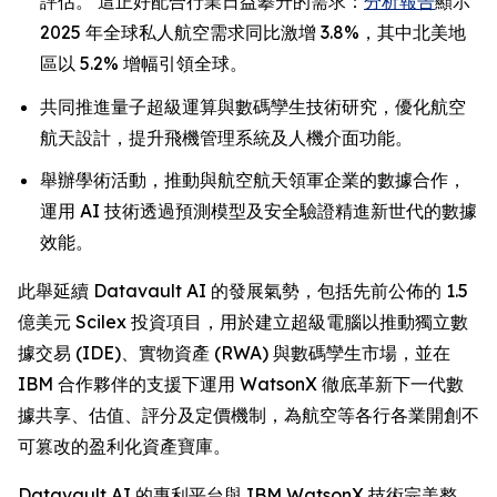
評估。 這正好配合行業日益攀升的需求：
分析報告
顯示
2025 年全球私人航空需求同比激增 3.8%，其中北美地
區以 5.2% 增幅引領全球。
共同推進量子超級運算與數碼孿生技術研究，優化航空
航天設計，提升飛機管理系統及人機介面功能。
舉辦學術活動，推動與航空航天領軍企業的數據合作，
運用 AI 技術透過預測模型及安全驗證精進新世代的數據
效能。
此舉延續 Datavault AI 的發展氣勢，包括先前公佈的 1.5
億美元 Scilex 投資項目，用於建立超級電腦以推動獨立數
據交易 (IDE)、實物資產 (RWA) 與數碼孿生市場，並在
IBM 合作夥伴的支援下運用 WatsonX 徹底革新下一代數
據共享、估值、評分及定價機制，為航空等各行各業開創不
可篡改的盈利化資產寶庫。
Datavault AI 的專利平台與 IBM WatsonX 技術完美整