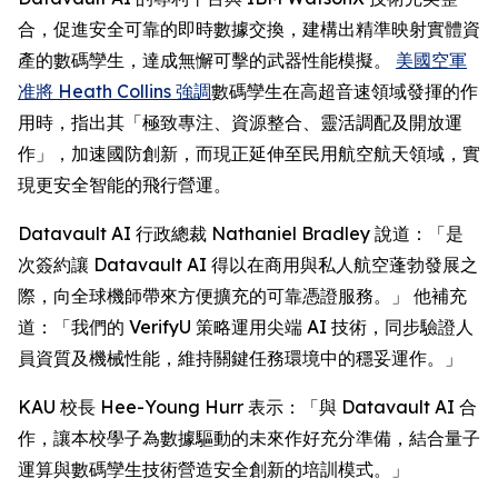
合，促進安全可靠的即時數據交換，建構出精準映射實體資
產的數碼孿生，達成無懈可擊的武器性能模擬。
美國空軍
准將 Heath Collins 強調
數碼孿生在高超音速領域發揮的作
用時，指出其「極致專注、資源整合、靈活調配及開放運
作」，加速國防創新，而現正延伸至民用航空航天領域，實
現更安全智能的飛行營運。
Datavault AI 行政總裁 Nathaniel Bradley 說道：「是
次簽約讓 Datavault AI 得以在商用與私人航空蓬勃發展之
際，向全球機師帶來方便擴充的可靠憑證服務。」 他補充
道：「我們的 VerifyU 策略運用尖端 AI 技術，同步驗證人
員資質及機械性能，維持關鍵任務環境中的穩妥運作。」
KAU 校長 Hee-Young Hurr 表示：「與 Datavault AI 合
作，讓本校學子為數據驅動的未來作好充分準備，結合量子
運算與數碼孿生技術營造安全創新的培訓模式。」