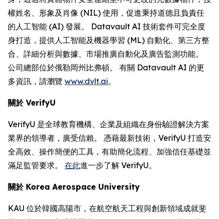
權姓名、形象及肖像 (NIL) 使用，促進秉持道德且負責任
的人工智能 (AI) 發展。 Datavault AI 技術套件可完全度
身打造，提供人工智能及機器學習 (ML) 自動化、第三方整
合、詳細分析與數據、市場推廣自動化及廣告監測功能。
公司總部位於俄勒岡州比弗頓。 有關 Datavault AI 的更
多資訊，請瀏覽
www.dvlt.ai
。
關於
VerifyU
VerifyU 是全球教育機構、企業及組織在身份驗證解決方案
業界的領導者，廣受信賴。 憑藉最新技術，VerifyU 打造安
全高效、操作簡便的工具，有助簡化流程、加強信任基礎並
滿足監管要求。
在此
進一步了解 VerifyU。
關於
Korea Aerospace University
KAU 位於韓國高陽市，在航空航天工程與創新領域成就斐